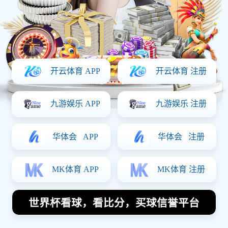
湖人火箭激战2020年2月7日詹姆斯与
哈登的巅峰对决精彩回顾
2025-09-03 06:50:06
2020年2月7日的湖人对火箭比赛，不仅是一场普通的常规
赛，更是NBA历史上两位超级巨星之间的一次巅峰对决。勒
布朗·詹姆斯与詹姆斯·哈登，两个时代的代表性球员在赛场上
的较量，引发了球迷们的热烈关注和讨论。比赛双方都展现
出了极高的竞技水平，尤其是在攻防转换、战术执行以及个
人能力方面，给观众带来了无与伦比的视觉盛宴。本文将从
比赛背景、关键时刻、球员表现和战术分析四个方面，对这
场精彩绝伦的对决进行详细回顾与分析，以便更好地理解这