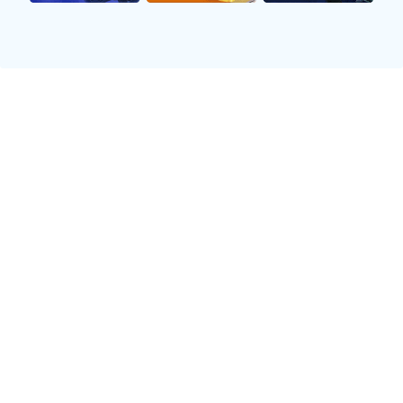
相比之下，山东队同样不甘示弱。他们在常规赛中展现出极
佳状态，多次击败排名靠前的球队。尤其是在内线方面，他
们有着明显优势，这为他们提供了丰富的进攻选择。此外，
山东队也拥有一批年轻有为的新秀，为球队注入了新的活力
和动力。
2、关键战术与策略分析