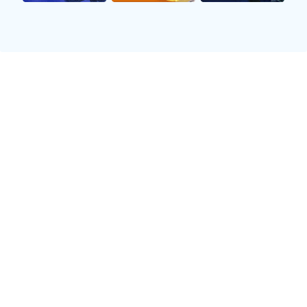
经过四节激烈较量，最终比分定格在XX比XX。这场比赛不仅
展示了两支球队卓越的球技，也让观众领略到了篮球运动带
来的激情与魅力。
2、球队战术分析
从整体来看，中国男篮采取了以快速传导为主的进攻战术，