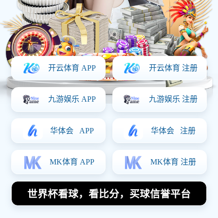
黎巴嫩对阵中国男篮精彩直播全程回顾
与赛后分析
2025-09-05 04:27:53
本文将对黎巴嫩与中国男篮的比赛进行全面回顾与分析。通
过精彩直播的细节呈现，细致地探讨两队在比赛中的战术、
球员表现、关键时刻及赛后分析。首先将详细回顾比赛过
程，从开场到结束的每个重要节点；接着分析双方球队的战
术布局和应对策略；然后剖析球员在场上的个人表现，尤其
是明星球员如何影响比赛结果；最后，对比赛结果进行总结
归纳，展望未来两队的发展方向。整篇文章旨在为读者提供
一个全面而深入的赛事解读。