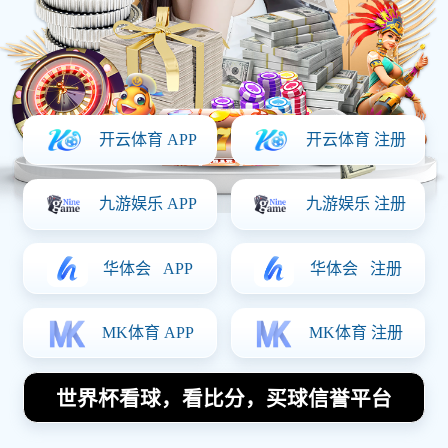
丁俊晖与塔猜亚巅峰对决决赛精彩瞬间
回顾与分析
2025-07-03 22:59:04
在世界斯诺克的舞台上，丁俊晖与塔猜亚之间的巅峰对决无
疑是近年来最引人注目的比赛之一。本篇文章将全面回顾这
一精彩决赛的瞬间，并从多个角度进行深入分析。首先，我
们将探讨两位选手的背景及其对抗历史，为赛事增添更多情
感色彩；接下来，我们会聚焦于比赛过程中的关键时刻，包
括双方的精彩表现和决定性失误；然后，将分析这场对决中
战术运用的重要性，以及如何影响整体局势；最后，我们会
评价这场比赛对丁俊晖和塔猜亚职业生涯的意义。通过这些