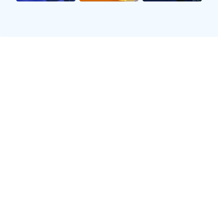
两位选手在此前多次交锋中都有过精彩对决，他们各自拥有
不同风格和策略，使得每一次相遇都充满悬念。这种背景为
他们此次巅峰之战奠定了基础，也为观众带来了更多期待。
2、比赛过程中的关键瞬间