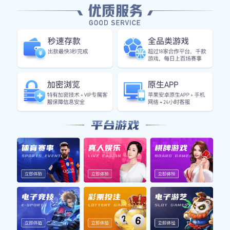
巴的球队在前场频频施压，展现出强大的进攻火力。比赛进
行到第15分钟，德罗巴接到队友的传球，凭借出色的个人能
力，成功突破对方防线，打入一记精彩的进球，瞬间点燃了
全场观众的热情。
随着比赛的深入，双方的攻防转换愈发频繁。德罗巴的球队
在第30分钟再次发起进攻，经过几次精妙的配合，最终由另
一名球员将球送入网窝，比分迅速扩大。此时，球迷们的欢
呼声响彻整个赛场，气氛达到了高潮。