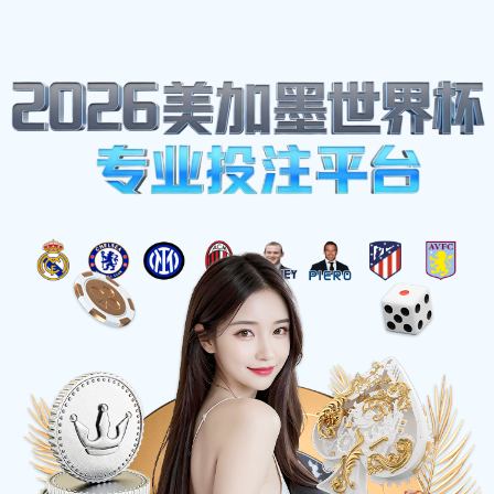
星期日-星期五||8:00-7:00
13175959189
体育热点
首页
Our Projects
德罗巴足球比赛精彩回顾球迷热情高涨赛场上演绝妙
对决