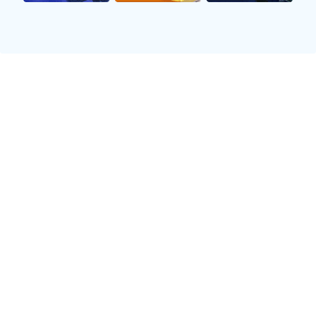
家仿佛置身于真实赛场之中。
总之，通过充分发挥足球明星自身特点，《使命召唤》的开
发者成功地将这些运动员转化为具有鲜明个性的虚拟角色，