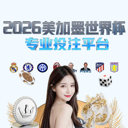
星期日-星期五||8:00-7:00
13175959189
体育热点
首页
Our Projects
足球明星在使命召唤中的精彩瞬间与游戏魅力的完美
结合