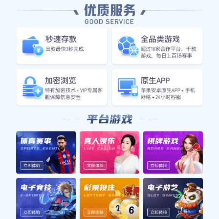
与艺术结合下创作出的精彩时刻；最后，这种组合如何推动
游戏文化的发展。通过这些分析，我们希望能够深入了解足
球与电子竞技之间的完美结合。
1、角色塑造与游戏体验
在《使命召唤》这个充满战斗与策略的世界里，足球明星作
为角色出现在游戏中，为玩家们带来了全新的体验。这些运
动员不仅在现实生活中具备卓越的技能，他们在虚拟世界中
的表现同样令人惊叹。例如，一些球星可以利用他们迅速反
应和精准判断能力，在激烈的对抗中展现出超凡实力，使得
整个战斗场景更加生动。
此外，足球明星在游戏中的语音配音和动作捕捉也为角色增
添了更多真实感。每当玩家听到熟悉的声音或者看到他们独
特的动作时，那种代入感令人难以忘怀。这种方式打破了传
统游戏角色单一化的问题，让每一个人物都充满个性，让玩