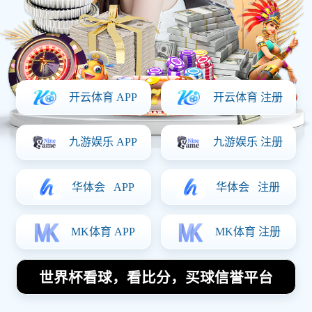
成都乒乓球队总决赛表现分析：意识与
战术的完美结合
2025-11-30 22:02:20
成都乒乓球队在总决赛中的表现引人瞩目，其成功的关键在
于意识与战术的完美结合。本文将从四个方面深入分析这支
队伍在比赛中的表现，包括球员的心理素质、技术运用、团
队协作以及应对策略。首先，球员的心理素质在比赛中至关
重要，它不仅影响着个人表现，也影响着整支队伍的士气。
其次，技术运用是赢得比赛的重要基础，成都队员在这一点
上展现了高超的技艺。此外，团队协作使得各个球员能够发
挥出最佳水平，形成强大的整体合力。最后，应对策略则体