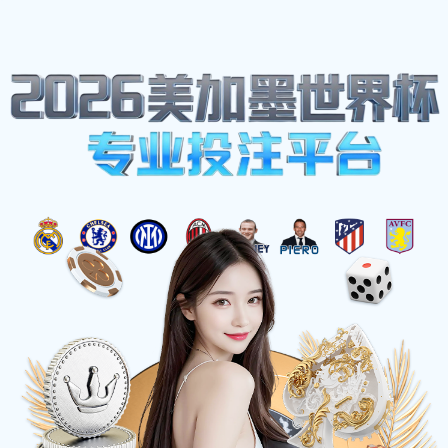
星期日-星期五||8:00-7:00
13175959189
体育热点
首页
Our Projects
重庆排球队以56分稳居锦标赛积分榜首位展现强劲
实力