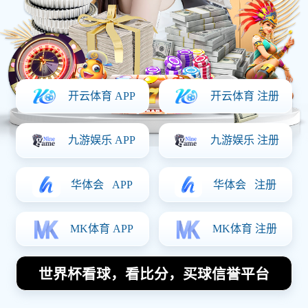
雄鹿主场力克骑士，字母哥狂飙
29+14，统治力再现！
2025-04-18 20:29:31
在这场备受期待的NBA常规赛中，密尔沃基雄鹿在主场迎来
了克利夫兰骑士的挑战。赛前，各大媒体纷纷预测，这将是
一场激烈的对决，双方都有望为球迷奉献一场精彩的比赛。
雄鹿队作为东部的强劲对手，拥有“字母哥”扬尼斯·阿德托昆
博这位联盟顶级球星，而骑士则是以团队配合和坚韧的防守
著称。比赛伊始，两队就展开了你来我往的激烈争夺，场上
气氛紧张而热烈。
在首节比赛中，雄鹿队以字母哥为核心，迅速建立了进攻节