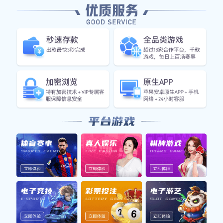
队成功背后的原因，以及个人与集体之间相辅相成的重要
性。
1、个人技术水平的提升
上海乒乓球队拥有一批高水平的运动员，他们在各自的位置
上展现出了卓越的个人技术。每位选手都经过多年的刻苦训
练，不仅掌握了基本功，还在比赛中不断提升自己的战术意
识。为了应对不同风格的对手，他们针对性地进行训练，通
过模拟实战来提高反应速度和应变能力，这些都为他们在联
赛中的出色表现奠定了基础。
此外，选手们还注重身体素质的全面发展，力量、速度、耐
力以及灵活性都是不可或缺的部分。在高强度比赛中，这些
身体素质直接影响到球员的发挥。通过科学合理的训练计
划，他们能够保持最佳状态，为团队争取胜利提供保障。