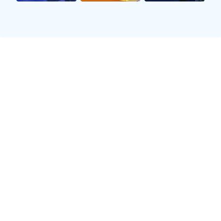
值得一提的是，在心理素质方面，队员们也有着显著优势。
他们经过系统性的心理训练，提高了抗压能力与专注度。这
种心理准备使得他们即便在面对强敌时，也能保持冷静并发
挥出自己的最高水平。因此，个人技术水平不仅体现在球技