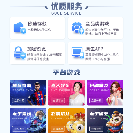
和比赛提供有益参考。
1、战术执行与配合
在杭州篮球队与西安篮球队的比赛中，战术执行是决定胜负
的重要因素。杭州队在开局阶段展现出了良好的战术安排，
通过快速传球和合理跑位有效撕裂了西安队的防线。他们利
用外线投篮和内线突破相结合的方式，使得进攻更加多元
化。这种灵活多变的战术不仅增加了得分机会，也使得对手
防不胜防。
然而，西安篮球队在面对强烈压力时显得有些被动，他们虽
然也尝试调整自己的防守策略，但由于缺乏足够的默契，导
致多个防守失误出现。例如，在第三节的一次快攻中，由于
未能及时换位防守，使得杭州队轻松上篮得分。这一事件凸
显了西安队在紧张局势下反应速度不足的问题。