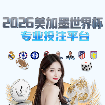
星期日-星期五||8:00-7:00
13175959189
体育热点
首页
Our Projects
杭州篮球队与西安篮球队赛后复盘团队协作的成功与
不足分析