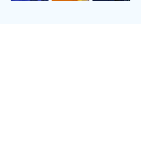
从两支球队的表现来看，杭州队能够充分发挥自身优势，顺
利实施既定战术，而西安队则需要加强临场应变能力及战术
执行力，以提升整体竞争力。