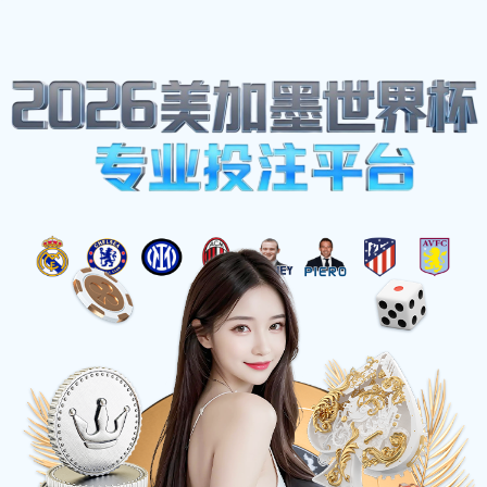
星期日-星期五||8:00-7:00
13175959189
体育热点
首页
Our Projects
深圳排球队以83分领跑世界锦标赛积分榜展现强劲
实力