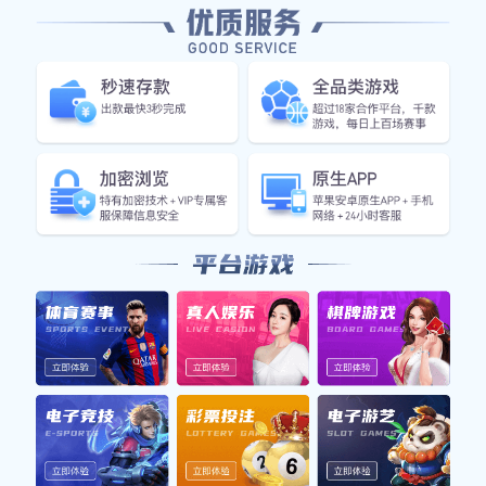
1、技术水平的提升
深圳排球队近年来在技术水平上取得了显著提升，尤其是在
发球和拦网两大关键环节上，队员们展现出了极高的个人能
力。教练组针对每位队员的特点进行个性化训练，使得每个
位置上的选手都能发挥出最佳状态。这种细致入微的训练方
式，使得队伍在比赛中能够迅速适应对手的战术安排，有效
降低失误率。
此外，球队还引入了一些先进的运动科学技术，通过数据分
析和视频回放等手段来优化战术决策。这种科技含量极高的
方法使得教练能够更准确地判断比赛形势，从而调整战术，
以应对复杂多变的比赛环境。正是这种对技术细节的不懈追
求，让深圳排球队在世界舞台上占据了一席之地。