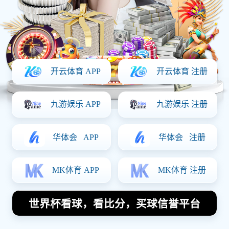
深圳足球队强势崛起荣登足球力量排行
榜第四名
2025-10-12 15:40:17
深圳足球队近年来在中国足球界的崛起，令人瞩目，不仅在
国内赛场上频频获胜，更是在国际舞台上展现出强大的实
力。最近，深圳足球队凭借卓越的表现，荣登足球力量排行
榜第四名，这一成就不仅是对球队努力的认可，也为深圳这
座城市增添了光彩。本文将从四个方面详细探讨深圳足球队
如何实现强势崛起，包括团队建设、战术创新、年轻球员培
养以及社会支持与文化氛围等，为读者提供一个全面的视
角。