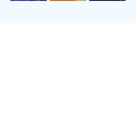
考虑到各自的联赛安排，巴萨与利物浦都需合理调整阵容以
应对密集赛程，这也使得教练团队面临不小的挑战。而这一
切都将直接影响到双方在比赛中的表现和战术部署。
2、近期状态与球队士气
从近期状态来看，巴萨在西甲联赛中表现强劲，目前稳居积
分榜前列。他们不仅进攻火力十足，而且防守端也愈加稳
固。在过去几轮比赛中，球队展现出了良好的默契和配合，