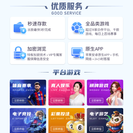
巴萨与利物浦的客场对决将在2023年11月15日进行，这场
比赛备受关注，不仅因为两队在欧洲足坛的历史地位，也因
其当前联赛表现令人期待。比赛地点设在安菲尔德球场，这
对于利物浦而言是一个巨大的主场优势，长期以来他们在这
里展现了强大的主场气势。
此次交锋是两队在本赛季小组赛阶段的重要一战，对于争夺
小组出线名额至关重要。因此，在这样的背景下，两队都需
要针对这场关键之战做好充分准备，以确保能够取得理想的
结果。