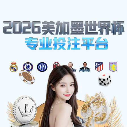
星期日-星期五||8:00-7:00
13175959189
体育热点
首页
Our Projects
波兰与俄罗斯篮球对抗历史战绩分析及未来展望