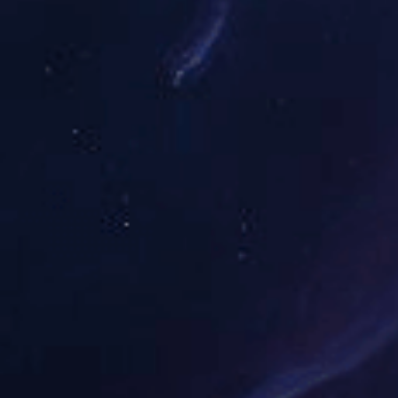
此外，值得注意的是，随着赛季的推进，对阵
事。因此，关注相关赛程动态，可以帮助球迷
2、直播平台推荐