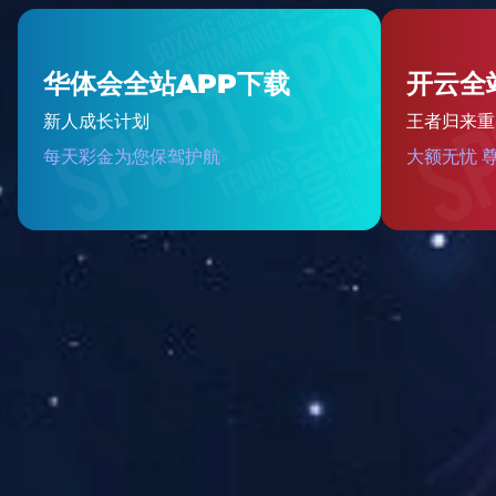
首页
Ou
曼城与曼联巅峰对决
2025-09-18 03:07:16
曼城与曼联的对决，素来是英超联赛中最受瞩