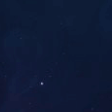
导航
了解JN江南体育
体育热点
体育明星
集团服务
接洽JN江南体育官网
最新文章以及案例
足球明星的风采有多少种