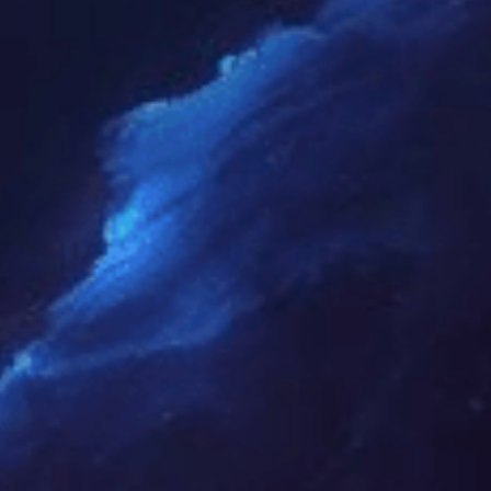
2025-12-24
长塘里小学足球明星的成
长之路与梦想追逐
2025-12-23
足球明星儿子独家采访揭
秘成长故事与父亲的影响
2025-12-23