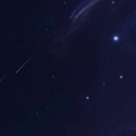
近期，浦和红钻在联赛中的表现可圈可点，他
了一系列胜利，士气高涨。主教练针对不同对
外，新加盟球员也逐步融入，让整体实力更为
与此相比，横滨水手虽然经历了一些波折，但
极引援以及青年才俊的培养，将阵容不断优化
他们依然能够争取到关键分数。
这两支球队目前状态各异，但都渴望在这场巅
看，这场比赛都是双方展示实力的大好机会。
3、战术布置解析
从战术层面来看，浦和红钻通常采取稳健而富有变化