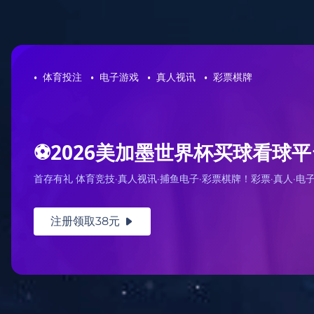
星期日-星期五||8:00-7:00
公司
接洽