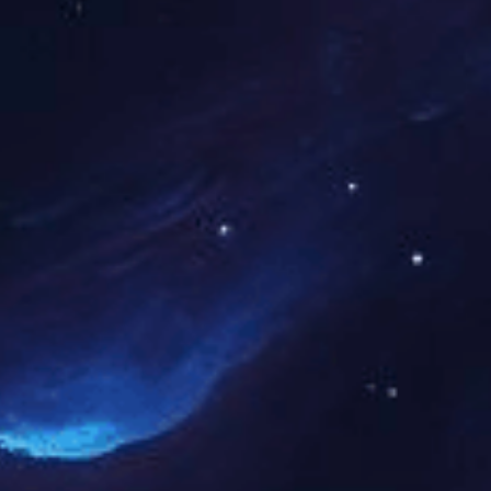
控制来展开攻击。这种布局强调边路突破，同
方面，他们注重整体协作，通过紧凑防线限制
相对而言，横滨水手则更倾向于快速反击与高位
合，以期快速撕扯敌方防线。不仅如此，中场
时为前锋创造更多机会。在这样的打法下，他
随着比赛临近，两队教练必然会根据自身特点
伦、高水平的足球盛宴。
JN江南体育官网
4、赛事影响及展望
这场巅峰之战不仅关乎三分积分，更将影响整
一步巩固他们在积分榜上的优势，并增强全队