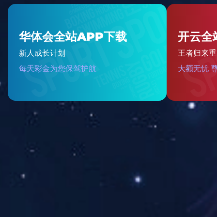
首页
Our P
浦和红钻迎战横滨水
峰之战
2025-08-13 01:08:00