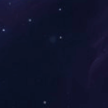
竞争对手士气，有助于球队重新找到节奏，实
此外，此役还可能改变未来转会市场上的动态
住核心球员方面占据主动权。同时，对于年轻
来职业生涯的新机遇。
因此，无论结果如何，这场比赛都将为日本职
话题中心，引发更多讨论与期待。
总结：
综上所述，“浦和红钻迎战横滨水手”的巅峰之
感，以及无数个瞬间交织而成的伟大赛事。从
节都构成了这场精彩绝伦比赛的重要组成部分
未来，无论哪支球队能够脱颖而出，都将在日
作永恒，让人铭记并期待下一次再聚首！