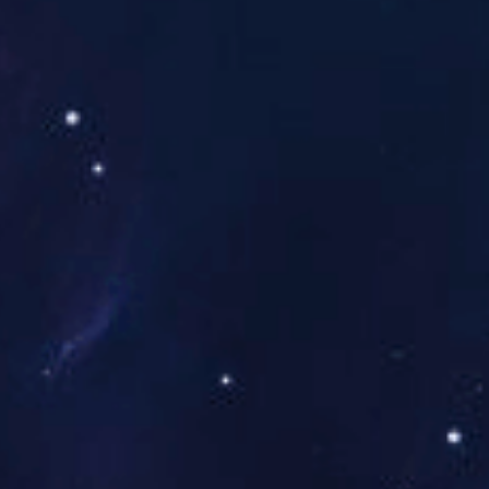
滨水手的对决无疑是巅峰之战。这场比赛不仅仅是一场普通
。浦和红钻作为传统强队，曾多次获得联赛冠军及亚冠奖
球员的迅速崛起，成为近年来不可忽视的力量。从球队现
点之战将为我们展现一幅生动的足球画卷。
中的老牌劲旅之一，拥有悠久且辉煌的历史。自1992年加
稳定性和团队配合著称。球队曾多次夺得J联赛冠军，并在
重要代表。
的俱乐部。他们在1993年加入了J联赛，凭借出色的青训
年来，横滨水手在国内外赛事中频频亮相，其快速进攻打法