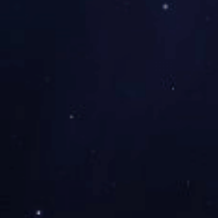
上一篇
巴西与瑞士足球对决前瞻分析及最新
态报道
JN江南·(中国区)体育官方网
站-JNSPORTS