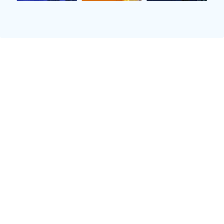
此外，GM足球比赛还具有重要的社会意义。它不仅是体育
竞技的体现，更是文化交流的平台。不同地区的球迷汇聚一
堂，共同享受足球带来的快乐，促进了各地文化的融合与发
展。
2、球迷热情与期待
随着比赛的临近，球迷们的热情不断高涨。社交媒体上，关