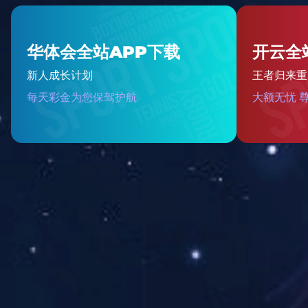
首页
南京足球队引领最新
2025-10-15 18:05:41
南京足球队作为中国足球的重要代表，近年来