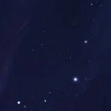
升了自身实力，也为其他球队提供了可参考的发展方向。在
赛中的表现，以便及时调整和优化策略，这种科学化管理方