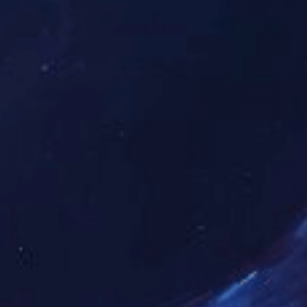
魅力与传奇故事在绿茵场
上闪耀着光芒
2026-01-09
足球明星换脸女生视频带
你体验奇妙的视觉盛宴与
明星互动的全新方式
2026-01-04
杭州网球队在精英赛中的
实力展现与未来发展潜力
分析
2025-12-25
足球明星齐聚天津激情对
决精彩瞬间视频回顾