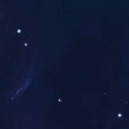
深入探讨南京足球队如何在战术思维、青训体系、科技应用
过对其具体做法的分析，我们不仅能够看到南京足球队的成
影响。这些趋势不仅是对传统训练模式的挑战，更是为未来
下来，我们将详细解析南京足球队在这四个方面所做出的努
新，特别是在进攻与防守转换方面表现突出。他们结合现代
使得球队能在瞬息万变的场上迅速作出反应。这种战术思想
高了胜率。
战术方案，不再单一依赖于某一种固定模式。这种灵活多变
个人能力，同时又不失整体配合，形成了良好的团队化学反