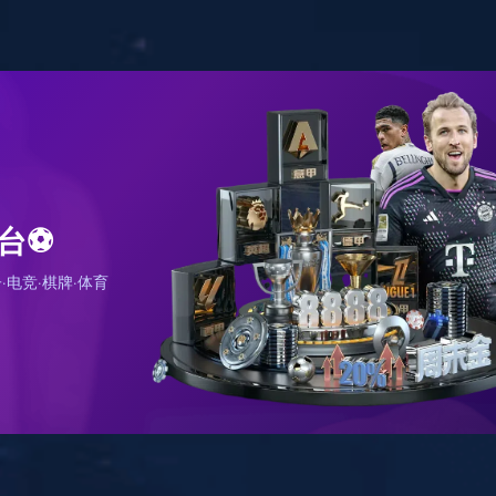
首页
了解JN江南体育
体育热点
体育明星
集团服
JN江南体育官网
体育明星