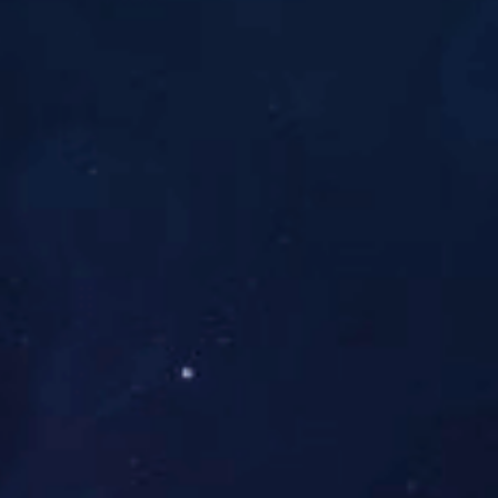
导航
了解JN江南体育
体育热点
体育明星
集团服务
接洽JN江南体育官网
最新文章以及案例
足球明星的风采有多少种