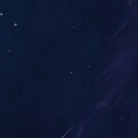
的足球技术十大趋势。本文将从四个主要方面
以及团队文化等领域推动这些趋势的发展。通
就，还能体会到它对整个中国足球发展的深远
的足球发展提供了一种新的视角和方法论。接
力与成就。
1、战术思维创新
南京足球队近年来在战术思维上进行了大胆创
比赛节奏，引入高位逼抢和快速反击的理念，
使得球队在面对强敌时能够占据主动，从而提
此外，教练组还注重针对不同对手制定相应的
的战术安排，使得球员们能够更加自由地发挥
应。