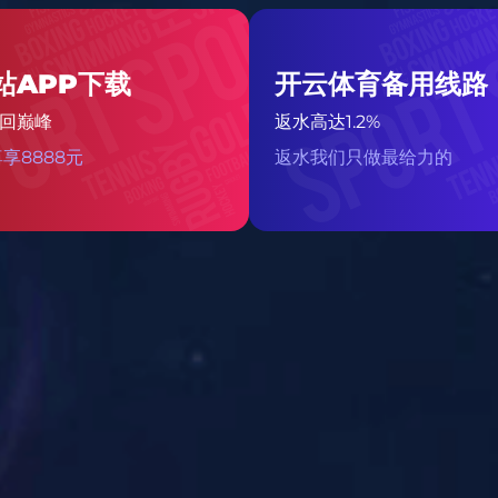
Our News
南京足球队引领最新足球技术十大趋势
足球技术十大趋势全面解析
在技术创新和战术应用方面不断取得突破，成功引领了最新