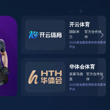
13175959189
务