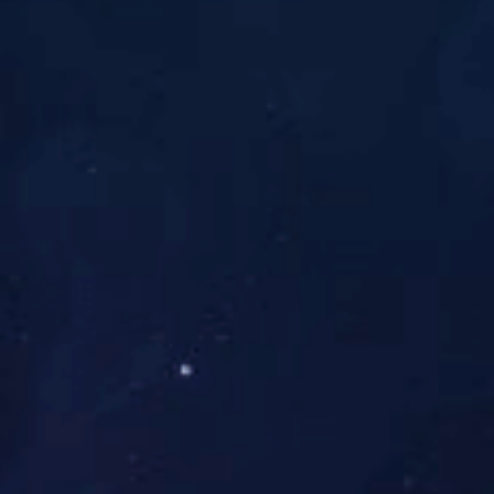
导航
了解JN江南体育
体育热点
体育明星
集团服务
接洽JN江南体育官网
最新文章以及案例
足球明星的风采有多少种