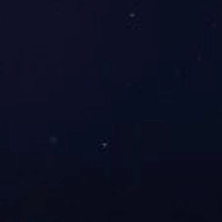
而与此同时，她们各自独特的人生经历及个人魅力又为这段
未来可能出现的新挑战以及新辉煌瞬间。
早已成为网球历史上一道亮丽风景线，不断激励着后来者
一次奋勇争先都是值得铭记的一笔，共同谱写属于这个伟大
下一篇
彩
太阳与神秘人直播对决揭开神秘面纱谁
将成为最后的赢家