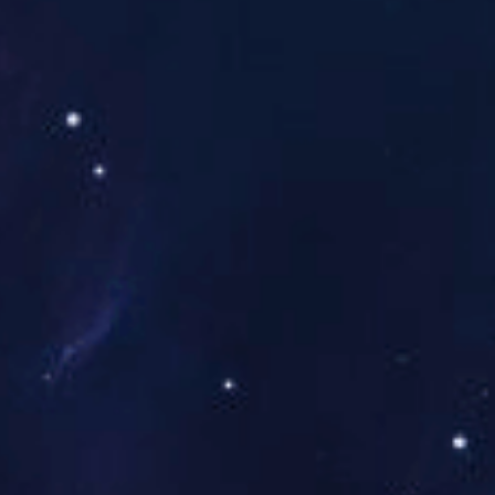
是历史与传奇的交织。格拉芙与坎布尔，这两位网球界的巨
她们各自代表着不同的风格与实力，成为了网球迷心目中的
响力四个方面将成为关键因素。本文将详细探讨这场巅峰对
而出。通过回顾两位选手的成就与特点，我们将揭示她们之
仅是一场体育赛事，也是两个时代、两种精神的碰撞。
独特且高超的技巧。格拉芙以其强大的正手击球和精准的发
应的局面。而坎布尔则擅长于全面型打法，她善于运用各种
有余。这种技术上的差异使得两人在比赛中形成了鲜明的对
同。格拉芙在面对压力时总能保持冷静，通过快速调整自己
自己灵活多变的打法来打乱对手节奏。这样的不同让每次交