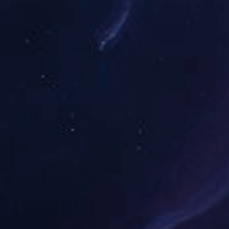
锋都充满悬念，也让观众见证了顶级运动员如
最后，技术层面的较量不仅仅体现在单一技能
时，两位选手如何处理紧张局面，以及如何发