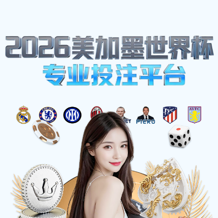
星期日-星期五||8:00-7:00
13175959189
体育明星
首页
Our News
皇马与矿工精彩对决回放全程回顾及赛后分析