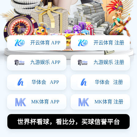
皇马与矿工精彩对决回放全程回顾及赛
后分析
2025-09-15 08:15:26
在本篇文章中，我们将对皇马与矿工之间的精彩对决进行全
面回顾和赛后分析。这场比赛不仅展示了两队的高水平竞技
状态，还体现了战术上的博弈与球员个人能力的较量。在回
放过程中，我们将从比赛前瞻、比赛过程、战术分析以及球
员表现四个方面深入探讨，力求还原出这场激烈对抗的全
貌，并总结出双方在此役中的得失与启示。通过详细的分
析，希望读者能够更好地理解足球比赛中的细节，以及如何
通过这些细节来提升球队整体表现。