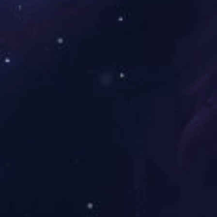
球日益激烈竞争带来的挑战，因此必然需要更
与此同时，他还有机会借助丰富的经验寻求更
创造更多辉煌。如果能够找到合适的新东家，
最后，我们看到随着科技的发展，大数据分析
教练，科曼若能有效利用这些工具，将进一步
展。
总结：
综上所述，罗纳德·科曼作为一位杰出的足球教
战术理念来看，可以看出其灵活多变以及强调
通能力以及对于年轻人才培养的不懈追求。同
长之路充满启示意义。
展望未来，尤其是在技术日益进步的大背景下