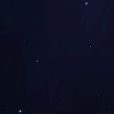
的一大课题。我们期待他接下来的表现，以及
上一篇
萧塔与德黑兰独立的激烈对决揭示了
洲足球的竞争魅力与发展潜力
JN江南·(中国区)体育官方网