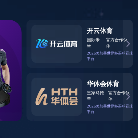
13175959189
务