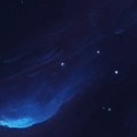
回顾科曼的执教生涯，可以找到许多成功与失
现了历史性的联赛成绩，不仅赢得了广泛赞誉
的一大亮点。
然而，并非所有经历都是顺利的。在巴萨时期
战。尽管在某些比赛中取得胜利，但整体表现
内复杂的人事关系所带来的困扰。
此外，还有一些重要赛事中的决策失误，例如
带来了伤害。这些经历使得他在反思中不断成
JN江南体育官方app
4、未来发展展望
对于未来的发展方向，科曼可能会继续专注于