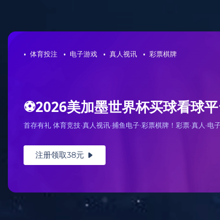
星期日-星期五||8:00-7:00
公司
接洽