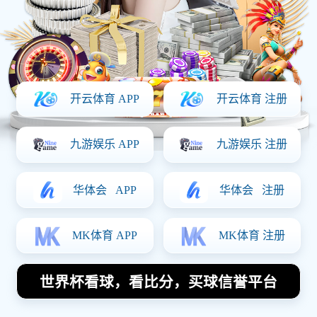
广东宏远再胜深圳马可波罗！龙哥神奇
状态领全队飞跃胜利！
2025-04-18 23:50:35
在昨晚举行的CBA联赛中，广东宏远队再次迎战深圳马可波
罗队，最终以强劲的表现击败对手。这场比赛不仅是一场胜
利，更是广东宏远队和球迷们的一次盛大庆典。赛场上的每
一个瞬间都让人热血沸腾，而其中最引人瞩目的无疑是龙哥
的神奇状态。
龙哥，这位广东宏远的王牌球员，自从加入球队以来，一直
是球队的中流砥柱。在昨晚的比赛中，他再次展现了自己无
与伦比的篮球天赋。开场不久，龙哥就用一个精准的三分球