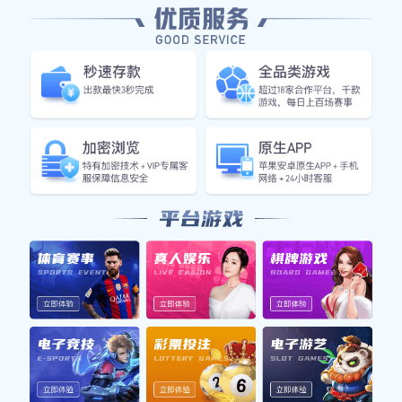
为广东宏远队赢得了第一分。这一投不仅为球队奠定了领先
的基础，也极大地鼓舞了队友们的士气。
整场比赛中，龙哥的表现都堪称完美。他不仅在进攻端火力
全开，还在防守端表现得极其稳健。他的每一次助攻、每一
个篮板、每一次抢断都让人感叹不已。尤其是在第三节比赛
中，当深圳马可波罗队试图反扑时，龙哥用一个关键的盖帽
阻止了对方的进攻，将场上的局势重新掌握在广东宏远队手
中。