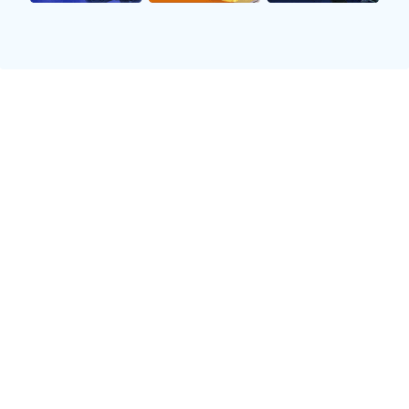
此外，这场比赛还吸引了众多媒体和球迷的关注。两队历史
交锋记录也使得此次较量显得更加引人入胜。因此，从各方
面来看，这场对决都有着非凡的重要性。
2、战术布置分析
在本场比赛中，双方教练都针对各自球队特点进行了精细化