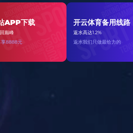
Our News
南锡对阵贝济耶精彩直播全程回顾及
直播全程回顾及赛后分析
比赛吸引了众多球迷的关注。本文将对这场精彩的比赛进行