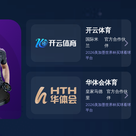
13175959189
务