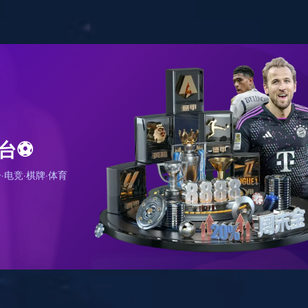
首页
了解JN江南体育
体育热点
体育明星
集团服
JN江南体育官网
体育明星