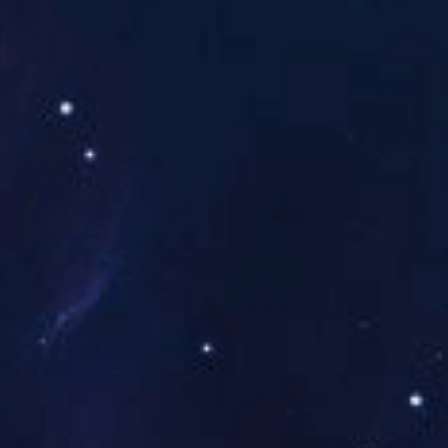
情况、现场气氛、关键时刻以及赛后的战术分析等四个方
仅为球迷们提供了一次深入了解比赛的机会，也为球队未来
们一起走进这场激动人心的比赛。
分的赛前准备。南锡队在主教练的带领下，加强了针对贝济
快速进攻，这也为后续比赛奠定了基础。此外，球队在心理
众面前展现最佳状态。
联赛中表现出色，使得球队士气高涨。贝济耶队员们通过不
他们专注于提高控球率以及前场争夺，力求能在客场取得理
场关键之战。