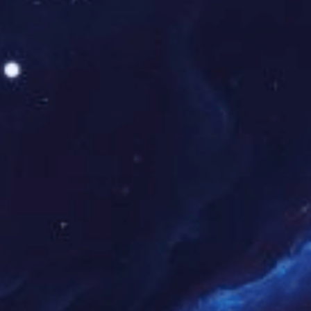
聚一堂，为自己的球队呐喊助威。现场气氛异常火爆，从开
欢呼声点燃了整个体育馆。每当南锡队发动进攻时，观众席
时，则传来紧张而期待的低语。
比分胶着不下时，现场观众纷纷站起身来，用双手挥舞着横
强烈的互动让球员们感受到来自看台上的鼓舞，也使得整场
尤为重要。
赛事魅力所在。有家庭带着小孩观看，有老朋友相约而至，
泼的人文景象，不仅增添了赛事氛围，也让社区文化更加丰
的重要瞬间。例如，上半场结束前不久，南锡队凭借一次巧