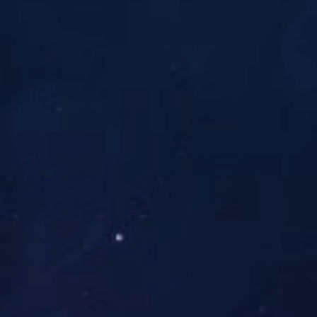
导航
了解JN江南体育
体育热点
体育明星
集团服务
接洽JN江南体育官网
最新文章以及案例
足球明星的风采有多少种